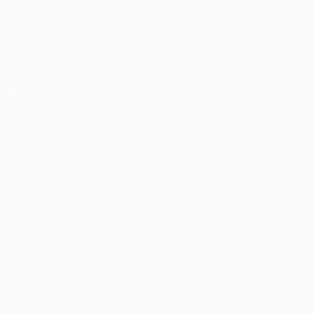
Jogos
Equipas
UEFA.tv
Notícias
Sorteios
História
Passatempos
Sobre
Estatísticas
Loja (clubes)
VISITE
TAMBÉM
UEFA.com
Fundação
UEFA
MUDAR IDIOMA
Português
English
Français
Deutsch
Русский
Español
Italiano
Português
Privacidade
Termos e condições
Política de cookies