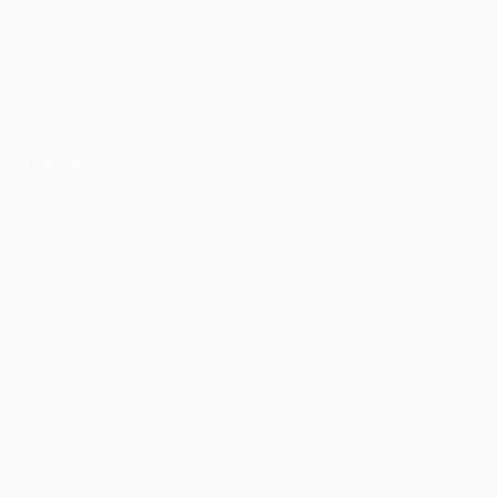
Jogos
Equipas
UEFA.tv
Notícias
Sorteios
História
Passatempos
Sobre
Estatísticas
Loja (clubes)
VISITE
TAMBÉM
UEFA.com
Fundação
UEFA
MUDAR IDIOMA
Português
English
Français
Deutsch
Русский
Español
Italiano
Português
Privacidade
Termos e condições
Política de cookies