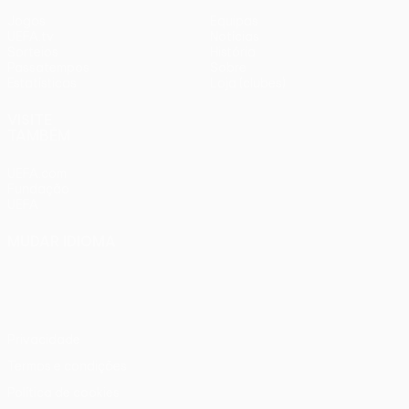
Jogos
Equipas
UEFA.tv
Notícias
Sorteios
História
Passatempos
Sobre
Estatísticas
Loja (clubes)
VISITE
TAMBÉM
UEFA.com
Fundação
UEFA
MUDAR IDIOMA
Português
English
Français
Deutsch
Русский
Español
Italiano
Português
Privacidade
Termos e condições
Política de cookies