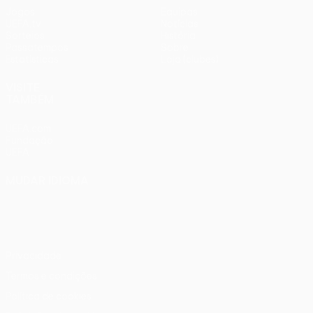
Jogos
Equipas
UEFA.tv
Notícias
Sorteios
História
Passatempos
Sobre
Estatísticas
Loja (clubes)
VISITE
TAMBÉM
UEFA.com
Fundação
UEFA
MUDAR IDIOMA
Português
English
Français
Deutsch
Русский
Español
Italiano
Português
Privacidade
Termos e condições
Política de cookies