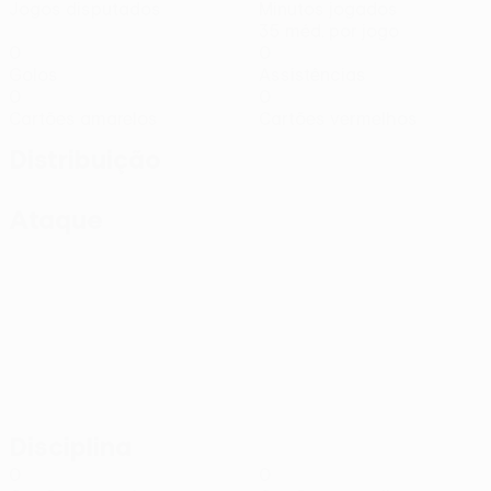
Jogos disputados
Minutos jogados
35 méd. por jogo
0
0
Golos
Assistências
0
0
Cartões amarelos
Cartões vermelhos
Distribuição
Ataque
Disciplina
0
0