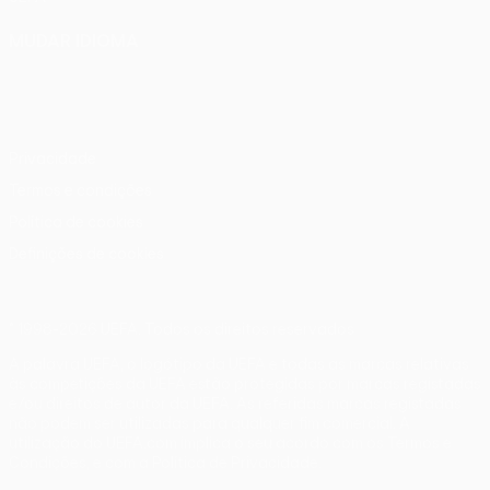
MUDAR IDIOMA
Português
English
Français
Deutsch
Русский
Español
Italiano
Português
Privacidade
Termos e condições
Política de cookies
Definições de cookies
© 1998-2026 UEFA. Todos os direitos reservados
A palavra UEFA, o logótipo da UEFA e todas as marcas relativas
às competições da UEFA estão protegidas por marcas registadas
e/ou direitos de autor da UEFA. As referidas marcas registadas
não podem ser utilizadas para qualquer fim comercial. A
utilização do UEFA.com implica o seu acordo com os Termos e
Condições, e com a Política de Privacidade.