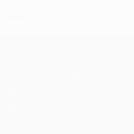
Cartões amarelos
Cartões vermelhos
Defesa
UEFA Conference League
Jogos
Equipas
UEFA.tv
Notícias
Sorteios
História
Passatempos
Sobre
Estatísticas
Loja (clubes)
VISITE
TAMBÉM
UEFA.com
Fundação
UEFA