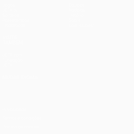
Jogos
Equipas
UEFA.tv
Notícias
Sorteios
História
Passatempos
Sobre
Estatísticas
Loja (clubes)
VISITE
TAMBÉM
UEFA.com
Fundação
UEFA
MUDAR IDIOMA
Português
English
Français
Deutsch
Русский
Español
Italiano
Português
Privacidade
Termos e condições
Política de cookies