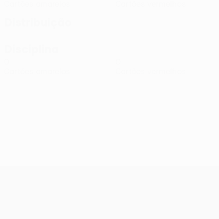
Cartões amarelos
Cartões vermelhos
Distribuição
Disciplina
0
0
Cartões amarelos
Cartões vermelhos
UEFA Conference League