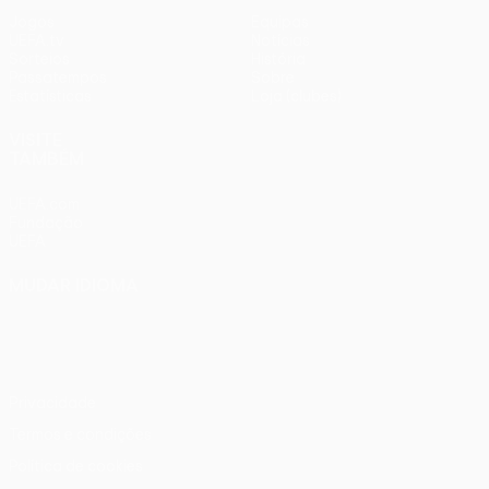
Jogos
Equipas
UEFA.tv
Notícias
Sorteios
História
Passatempos
Sobre
Estatísticas
Loja (clubes)
VISITE
TAMBÉM
UEFA.com
Fundação
UEFA
MUDAR IDIOMA
Português
English
Français
Deutsch
Русский
Español
Italiano
Português
Privacidade
Termos e condições
Política de cookies