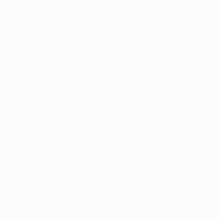
13/6/2002 (24)
Próximo jogo
Todos os jogos
UEFA Conference League
quinta 13 ago. 2026
· 3ª pré-
eliminatória
Estatísticas-chave
Ver todas as estatísticas
2
180
Jogos disputados
Minutos jogados
60 méd. por jogo
0
0
Golos
Cartões amarelos
0
Cartões vermelhos