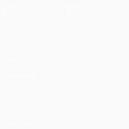
Jogos
Equipas
UEFA.tv
Notícias
Sorteios
História
Passatempos
Sobre
Estatísticas
Loja (clubes)
VISITE
TAMBÉM
UEFA.com
Fundação
UEFA
MUDAR IDIOMA
Português
English
Français
Deutsch
Русский
Español
Italiano
Português
Privacidade
Termos e condições
Política de cookies