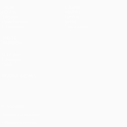
Jogos
Equipas
UEFA.tv
Notícias
Sorteios
História
Passatempos
Sobre
Estatísticas
Loja (clubes)
VISITE
TAMBÉM
UEFA.com
Fundação
UEFA
MUDAR IDIOMA
Português
English
Français
Deutsch
Русский
Español
Italiano
Português
Privacidade
Termos e condições
Política de cookies