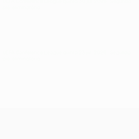
UEFA Conference League
quinta 30 jul. 2026
· Segunda
pré-eliminatória
UEFA Conference League
quinta 23 jul. 2026
· Segunda
pré-eliminatória
UEFA Conference League