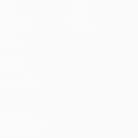
Jogos
Equipas
UEFA.tv
Notícias
Sorteios
História
Passatempos
Sobre
Estatísticas
Loja (clubes)
VISITE
TAMBÉM
UEFA.com
Fundação
UEFA
MUDAR IDIOMA
Português
English
Français
Deutsch
Русский
Español
Italiano
Português
Privacidade
Termos e condições
Política de cookies