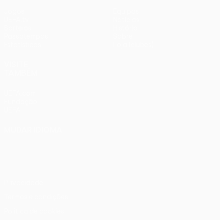
Jogos
Equipas
UEFA.tv
Notícias
Sorteios
História
Passatempos
Sobre
Estatísticas
Loja (clubes)
VISITE
TAMBÉM
UEFA.com
Fundação
UEFA
MUDAR IDIOMA
Português
English
Français
Deutsch
Русский
Español
Italiano
Português
Privacidade
Termos e condições
Política de cookies