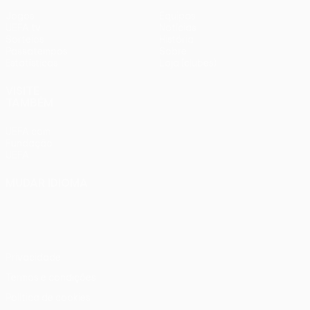
Jogos
Equipas
UEFA.tv
Notícias
Sorteios
História
Passatempos
Sobre
Estatísticas
Loja (clubes)
VISITE
TAMBÉM
UEFA.com
Fundação
UEFA
MUDAR IDIOMA
Português
English
Français
Deutsch
Русский
Español
Italiano
Português
Privacidade
Termos e condições
Política de cookies