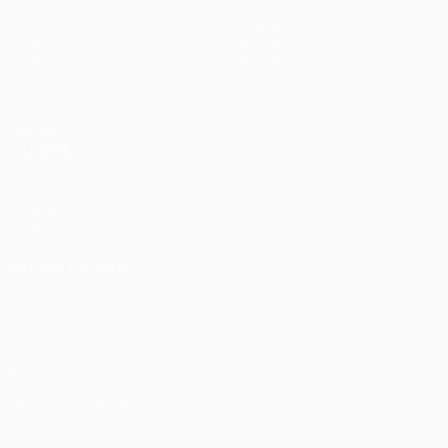
Jogos
Equipas
UEFA.tv
Notícias
Sorteios
História
Passatempos
Sobre
Estatísticas
Loja (clubes)
VISITE
TAMBÉM
UEFA.com
Fundação
UEFA
MUDAR IDIOMA
Português
English
Français
Deutsch
Русский
Español
Italiano
Português
Privacidade
Termos e condições
Política de cookies