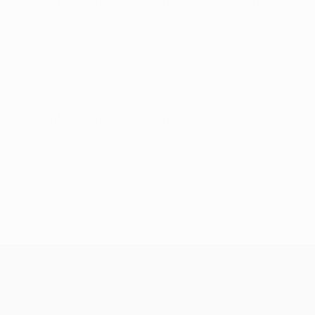
UEFA Conference League
terça 14 jul. 2026
· 1ª pré-
eliminatória
UEFA Conference League
terça 7 jul. 2026
· 1ª pré-
eliminatória
UEFA Conference League