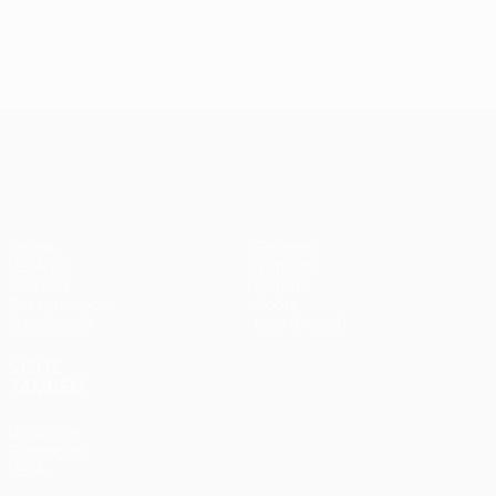
UEFA Conference League
Jogos
Equipas
UEFA.tv
Notícias
Sorteios
História
Passatempos
Sobre
Estatísticas
Loja (clubes)
VISITE
TAMBÉM
UEFA.com
Fundação
UEFA