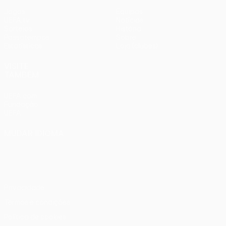
Jogos
Equipas
UEFA.tv
Notícias
Sorteios
História
Passatempos
Sobre
Estatísticas
Loja (clubes)
VISITE
TAMBÉM
UEFA.com
Fundação
UEFA
MUDAR IDIOMA
Português
English
Français
Deutsch
Русский
Español
Italiano
Português
Privacidade
Termos e condições
Política de cookies