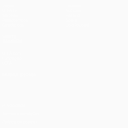
Jogos
Equipas
UEFA.tv
Notícias
Sorteios
História
Passatempos
Sobre
Estatísticas
Loja (clubes)
VISITE
TAMBÉM
UEFA.com
Fundação
UEFA
MUDAR IDIOMA
Português
English
Français
Deutsch
Русский
Español
Italiano
Português
Privacidade
Termos e condições
Política de cookies