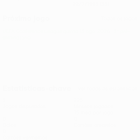
22/7/1993 (33)
Próximo jogo
Todos os jogos
UEFA Conference League
quinta 13 ago. 2026
· 3ª pré-
eliminatória
Estatísticas-chave
Ver todas as estatísticas
3
225
Jogos disputados
Minutos jogados
75 méd. por jogo
0
0
Golos
Cartões amarelos
0
Cartões vermelhos