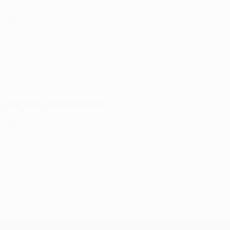
UEFA Conference League
quinta 13 ago. 2026
· 3ª pré-
eliminatória
Jogos anteriores
UEFA Conference League
quinta 6 ago. 2026
· 3ª pré-
eliminatória
UEFA Conference League