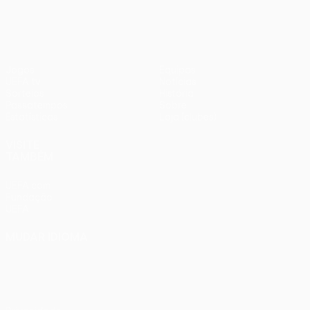
Jogos
Equipas
UEFA.tv
Notícias
Sorteios
História
Passatempos
Sobre
Estatísticas
Loja (clubes)
VISITE
TAMBÉM
UEFA.com
Fundação
UEFA
MUDAR IDIOMA
Português
English
Français
Deutsch
Русский
Español
Italiano
Português