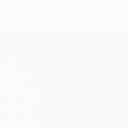
UEFA Conference League
Jogos
UEFA.tv
Sorteios
Passatempos
Estatísticas
VISITE TAMBÉM
UEFA.com
Fundação UEFA
MUDAR IDIOMA