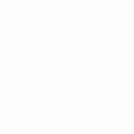
347
Minutos jogados
86,75 méd. por jogo
0
Assistências
0
Cartões vermelhos