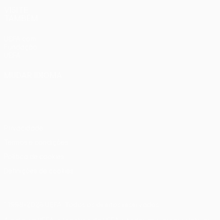
VISITE
TAMBÉM
UEFA.com
Fundação
UEFA
MUDAR IDIOMA
Português
English
Français
Deutsch
Русский
Español
Italiano
Português
Privacidade
Termos e condições
Política de cookies
Definições de cookies
© 1998-2026 UEFA. Todos os direitos reservados