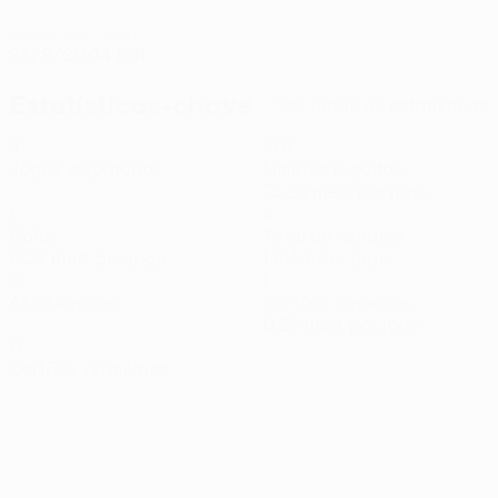
DATA DE NASCIMENTO
23/9/2004 (21)
Estatísticas-chave
Ver todas as estatísticas
4
301
Jogos disputados
Minutos jogados
75,25 méd. por jogo
1
4
Golos
Total de remates
0,25 méd. por jogo
1 méd. por jogo
0
1
Assistências
Cartões amarelos
0,25 méd. por jogo
0
Cartões vermelhos