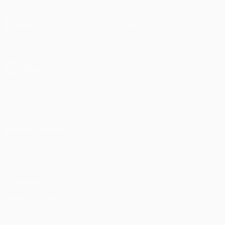
Jogos
Equipas
UEFA.tv
Notícias
Sorteios
História
Passatempos
Sobre
Estatísticas
Loja (clubes)
VISITE
TAMBÉM
UEFA.com
Fundação
UEFA
MUDAR IDIOMA
Português
English
Français
Deutsch
Русский
Español
Italiano
Português
Privacidade
Termos e condições
Política de cookies