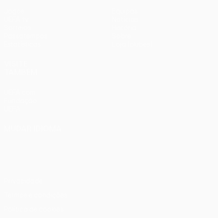
Jogos
Equipas
UEFA.tv
Notícias
Sorteios
História
Passatempos
Sobre
Estatísticas
Loja (clubes)
VISITE
TAMBÉM
UEFA.com
Fundação
UEFA
MUDAR IDIOMA
Português
English
Français
Deutsch
Русский
Español
Italiano
Português
Privacidade
Termos e condições
Política de cookies