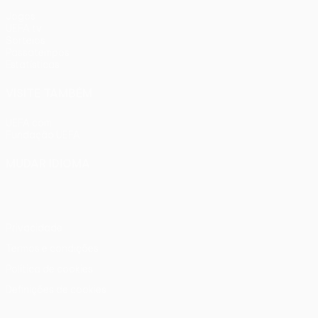
Jogos
UEFA.tv
Sorteios
Passatempos
Estatísticas
VISITE TAMBÉM
UEFA.com
Fundação UEFA
MUDAR IDIOMA
Português
English
Français
Deutsch
Русский
Español
Ital
Privacidade
Termos e condições
Política de cookies
Definições de cookies