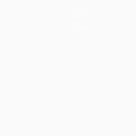
Equipas
Notícias
História
Sobre
Loja (clubes)
iano
Português