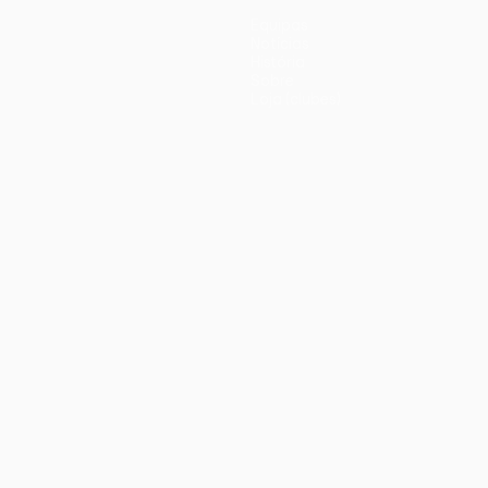
Equipas
Notícias
História
Sobre
Loja (clubes)
iano
Português