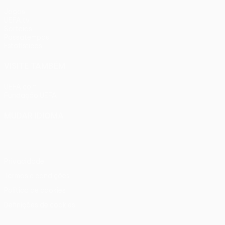
Jogos
UEFA.tv
Sorteios
Passatempos
Estatísticas
VISITE TAMBÉM
UEFA.com
Fundação UEFA
MUDAR IDIOMA
Português
English
Français
Deutsch
Русский
Español
Ital
Privacidade
Termos e condições
Política de cookies
Definições de cookies