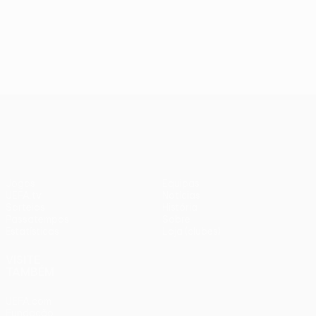
UEFA Conference League
Jogos
Equipas
UEFA.tv
Notícias
Sorteios
História
Passatempos
Sobre
Estatísticas
Loja (clubes)
VISITE
TAMBÉM
UEFA.com
Fundação