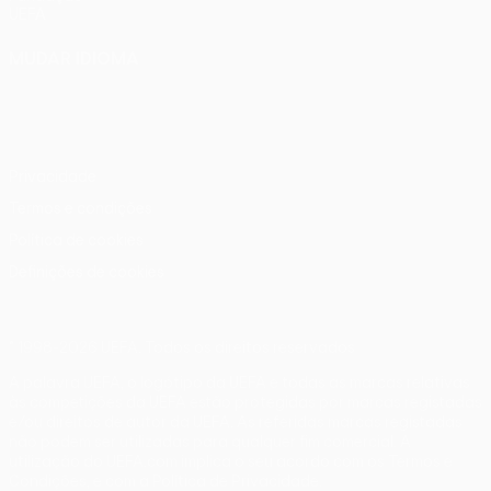
UEFA
MUDAR IDIOMA
Português
English
Français
Deutsch
Русский
Español
Italiano
Português
Privacidade
Termos e condições
Política de cookies
Definições de cookies
© 1998-2026 UEFA. Todos os direitos reservados
A palavra UEFA, o logótipo da UEFA e todas as marcas relativas
às competições da UEFA estão protegidas por marcas registadas
e/ou direitos de autor da UEFA. As referidas marcas registadas
não podem ser utilizadas para qualquer fim comercial. A
utilização do UEFA.com implica o seu acordo com os Termos e
Condições, e com a Política de Privacidade.