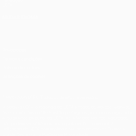
Fundação
UEFA
MUDAR IDIOMA
Português
English
Français
Deutsch
Русский
Español
Italiano
Português
Privacidade
Termos e condições
Política de cookies
Definições de cookies
© 1998-2026 UEFA. Todos os direitos reservados
A palavra UEFA, o logótipo da UEFA e todas as marcas relativas
às competições da UEFA estão protegidas por marcas registadas
e/ou direitos de autor da UEFA. As referidas marcas registadas
não podem ser utilizadas para qualquer fim comercial. A
utilização do UEFA.com implica o seu acordo com os Termos e
Condições, e com a Política de Privacidade.