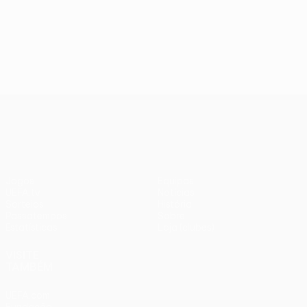
UEFA Conference League
Jogos
Equipas
UEFA.tv
Notícias
Sorteios
História
Passatempos
Sobre
Estatísticas
Loja (clubes)
VISITE
TAMBÉM
UEFA.com