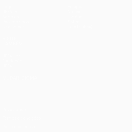
Jogos
Equipas
UEFA.tv
Notícias
Sorteios
História
Passatempos
Sobre
Estatísticas
Loja (clubes)
VISITE
TAMBÉM
UEFA.com
Fundação
UEFA
MUDAR IDIOMA
Português
English
Français
Deutsch
Русский
Español
Italiano
Português
Privacidade
Termos e condições
Política de cookies