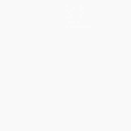
Equipas
Notícias
História
Sobre
Loja (clubes)
iano
Português