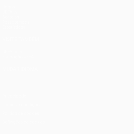
Jogos
UEFA.tv
Sorteios
Passatempos
Estatísticas
VISITE TAMBÉM
UEFA.com
Fundação UEFA
MUDAR IDIOMA
Português
English
Français
Deutsch
Русский
Español
Ital
Privacidade
Termos e condições
Política de cookies
Definições de cookies