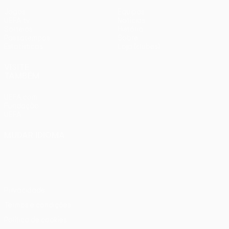
Jogos
Equipas
UEFA.tv
Notícias
Sorteios
História
Passatempos
Sobre
Estatísticas
Loja (clubes)
VISITE
TAMBÉM
UEFA.com
Fundação
UEFA
MUDAR IDIOMA
Português
English
Français
Deutsch
Русский
Español
Italiano
Português
Privacidade
Termos e condições
Política de cookies