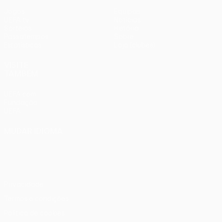
Jogos
Equipas
UEFA.tv
Notícias
Sorteios
História
Passatempos
Sobre
Estatísticas
Loja (clubes)
VISITE
TAMBÉM
UEFA.com
Fundação
UEFA
MUDAR IDIOMA
Português
English
Français
Deutsch
Русский
Español
Italiano
Português
Privacidade
Termos e condições
Política de cookies