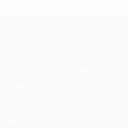
UEFA Conference League
Jogos
Equipas
UEFA.tv
Notícias
Sorteios
História
Passatempos
Sobre
Estatísticas
Loja (clubes)
VISITE
TAMBÉM
UEFA.com
Fundação
UEFA
MUDAR IDIOMA
Português
English
Français
Deutsch
Русский
Español