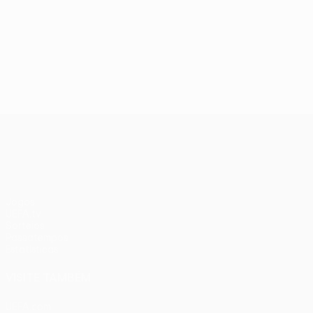
UEFA Conference League
Jogos
UEFA.tv
Sorteios
Passatempos
Estatísticas
VISITE TAMBÉM
UEFA.com