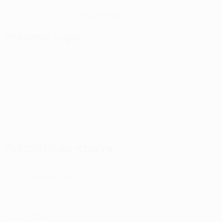
11/1/2006 (20)
DATA DE NASCIMENTO
Próximo jogo
UEFA Conference League
quinta 13 ago. 2026
· 3ª pré-eli
Estatísticas-chave
1
Jogos disputados
1
Golos
0
Assistências