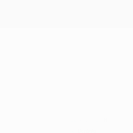
11
NÚMERO NO CLUBE
Ucrânia
PAÍS