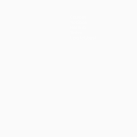
Equipas
Notícias
História
Sobre
Loja (clubes)
iano
Português