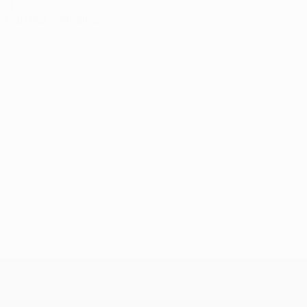
0
Cartões vermelhos
UEFA Conference League