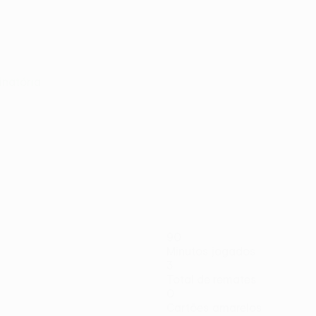
minatória
90
Minutos jogados
3
Total de remates
0
Cartões amarelos