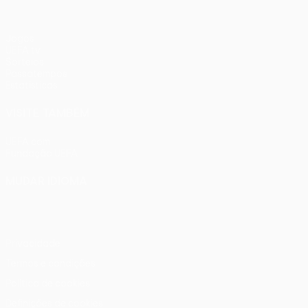
Jogos
UEFA.tv
Sorteios
Passatempos
Estatísticas
VISITE TAMBÉM
UEFA.com
Fundação UEFA
MUDAR IDIOMA
Português
English
Français
Deutsch
Русский
Español
Ital
Privacidade
Termos e condições
Política de cookies
Definições de cookies