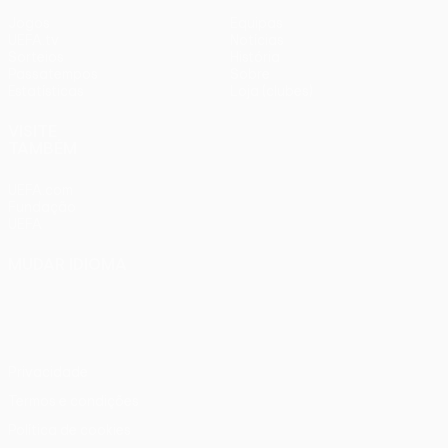
Jogos
Equipas
UEFA.tv
Notícias
Sorteios
História
Passatempos
Sobre
Estatísticas
Loja (clubes)
VISITE
TAMBÉM
UEFA.com
Fundação
UEFA
MUDAR IDIOMA
Português
English
Français
Deutsch
Русский
Español
Italiano
Português
Privacidade
Termos e condições
Política de cookies