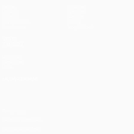
Jogos
Equipas
UEFA.tv
Notícias
Sorteios
História
Passatempos
Sobre
Estatísticas
Loja (clubes)
VISITE
TAMBÉM
UEFA.com
Fundação
UEFA
MUDAR IDIOMA
Português
English
Français
Deutsch
Русский
Español
Italiano
Português
Privacidade
Termos e condições
Política de cookies