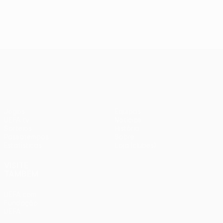
UEFA Conference League
Jogos
Equipas
UEFA.tv
Notícias
Sorteios
História
Passatempos
Sobre
Estatísticas
Loja (clubes)
VISITE
TAMBÉM
UEFA.com
Fundação
UEFA