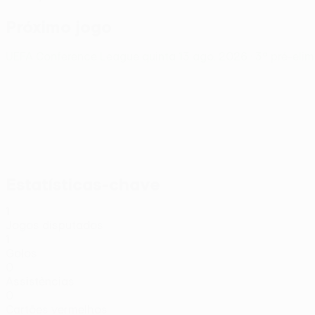
Próximo jogo
UEFA Conference League
quinta 13 ago. 2026
· 3ª pré-eli
Estatísticas-chave
1
Jogos disputados
1
Golos
0
Assistências
0
Cartões vermelhos