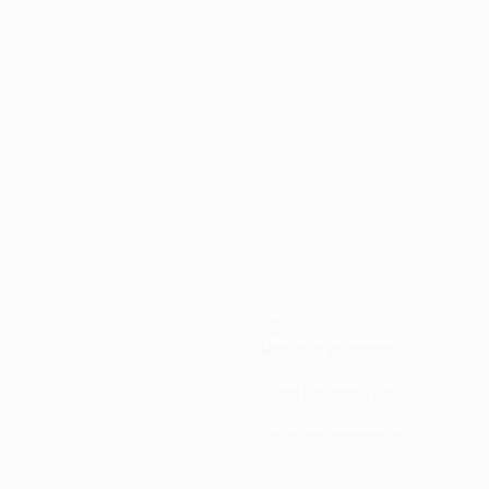
minatória
90
Minutos jogados
3
Total de remates
0
Cartões amarelos