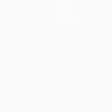
Equipas
Notícias
História
Sobre
Loja (clubes)
iano
Português