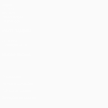
Jogos
UEFA.tv
Sorteios
Passatempos
Estatísticas
VISITE TAMBÉM
UEFA.com
Fundação UEFA
MUDAR IDIOMA
Português
English
Français
Deutsch
Русский
Español
Ital
Privacidade
Termos e condições
Política de cookies
Definições de cookies