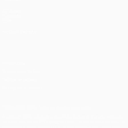
UEFA.com
Fundação
UEFA
MUDAR IDIOMA
Português
English
Français
Deutsch
Русский
Español
Italiano
Português
Privacidade
Termos e condições
Política de cookies
Definições de cookies
© 1998-2026 UEFA. Todos os direitos reservados
A palavra UEFA, o logótipo da UEFA e todas as marcas relativas
às competições da UEFA estão protegidas por marcas registadas
e/ou direitos de autor da UEFA. As referidas marcas registadas