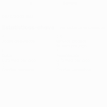
9
Gâmbia
NÚMERO NO CLUBE
PAÍS
DATA DE NASCIMENTO
05/4/2002 (24)
Estatísticas-chave
Ver todas as estatísticas
4
376
Jogos disputados
Minutos jogados
94 méd. por jogo
1
3
Golos
Assistências
0,25 méd. por jogo
0,75 méd. por jogo
0
0
Cartões amarelos
Cartões vermelhos