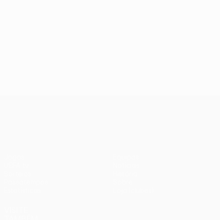
UEFA Conference League
Jogos
Equipas
UEFA.tv
Notícias
Sorteios
História
Passatempos
Sobre
Estatísticas
Loja (clubes)
VISITE
TAMBÉM