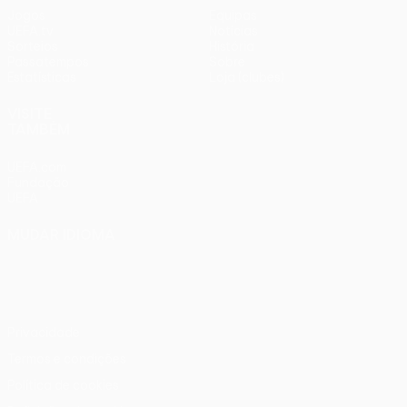
Jogos
Equipas
UEFA.tv
Notícias
Sorteios
História
Passatempos
Sobre
Estatísticas
Loja (clubes)
VISITE
TAMBÉM
UEFA.com
Fundação
UEFA
MUDAR IDIOMA
Português
English
Français
Deutsch
Русский
Español
Italiano
Português
Privacidade
Termos e condições
Política de cookies