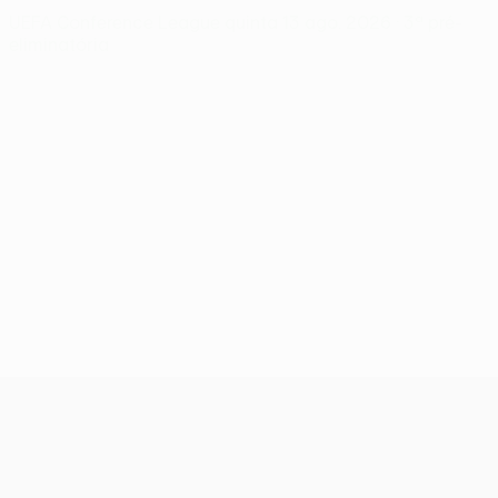
UEFA Conference League
quinta 13 ago. 2026
· 3ª pré-
eliminatória
UEFA Conference League