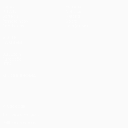
Jogos
Equipas
UEFA.tv
Notícias
Sorteios
História
Passatempos
Sobre
Estatísticas
Loja (clubes)
VISITE
TAMBÉM
UEFA.com
Fundação
UEFA
MUDAR IDIOMA
Português
English
Français
Deutsch
Русский
Español
Italiano
Português
Privacidade
Termos e condições
Política de cookies