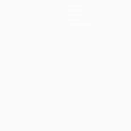
Equipas
Notícias
História
Sobre
Loja (clubes)
iano
Português