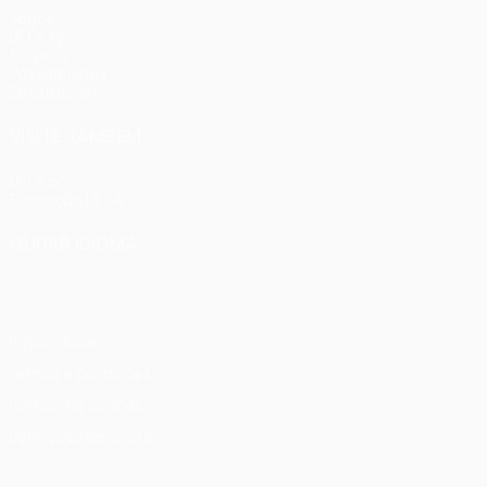
Jogos
UEFA.tv
Sorteios
Passatempos
Estatísticas
VISITE TAMBÉM
UEFA.com
Fundação UEFA
MUDAR IDIOMA
Português
English
Français
Deutsch
Русский
Español
Ital
Privacidade
Termos e condições
Política de cookies
Definições de cookies