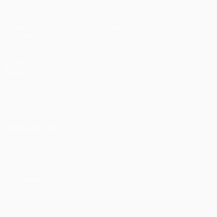
Jogos
Equipas
UEFA.tv
Notícias
Sorteios
História
Passatempos
Sobre
Estatísticas
Loja (clubes)
VISITE
TAMBÉM
UEFA.com
Fundação
UEFA
MUDAR IDIOMA
Português
English
Français
Deutsch
Русский
Español
Italiano
Português
Privacidade
Termos e condições
Política de cookies