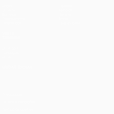
Jogos
Equipas
UEFA.tv
Notícias
Sorteios
História
Passatempos
Sobre
Estatísticas
Loja (clubes)
VISITE
TAMBÉM
UEFA.com
Fundação
UEFA
MUDAR IDIOMA
Português
English
Français
Deutsch
Русский
Español
Italiano
Português
Privacidade
Termos e condições
Política de cookies