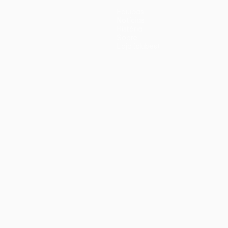
Equipas
Notícias
História
Sobre
Loja (clubes)
iano
Português