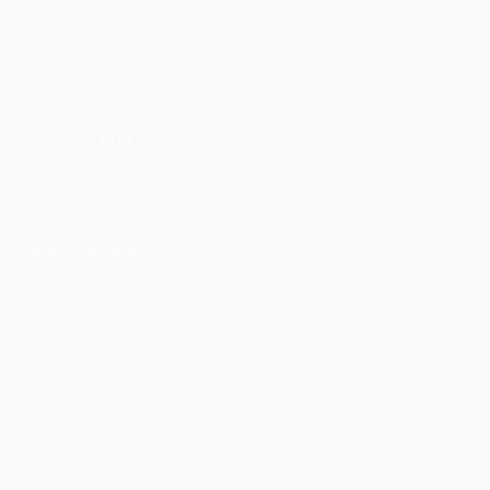
Jogos
UEFA.tv
Sorteios
Passatempos
Estatísticas
VISITE TAMBÉM
UEFA.com
Fundação UEFA
MUDAR IDIOMA
Português
English
Français
Deutsch
Русский
Español
Ital
Privacidade
Termos e condições
Política de cookies
Definições de cookies