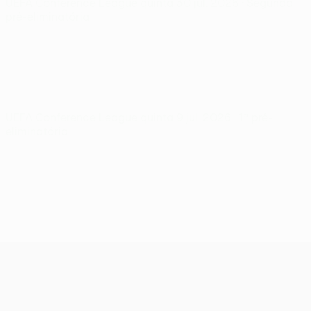
UEFA Conference League
quinta 30 jul. 2026
· Segunda
pré-eliminatória
UEFA Conference League
quinta 9 jul. 2026
· 1ª pré-
eliminatória
UEFA Conference League