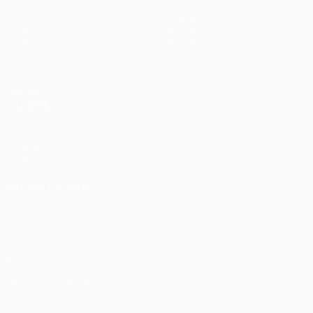
Jogos
Equipas
UEFA.tv
Notícias
Sorteios
História
Passatempos
Sobre
Estatísticas
Loja (clubes)
VISITE
TAMBÉM
UEFA.com
Fundação
UEFA
MUDAR IDIOMA
Português
English
Français
Deutsch
Русский
Español
Italiano
Português
Privacidade
Termos e condições
Política de cookies