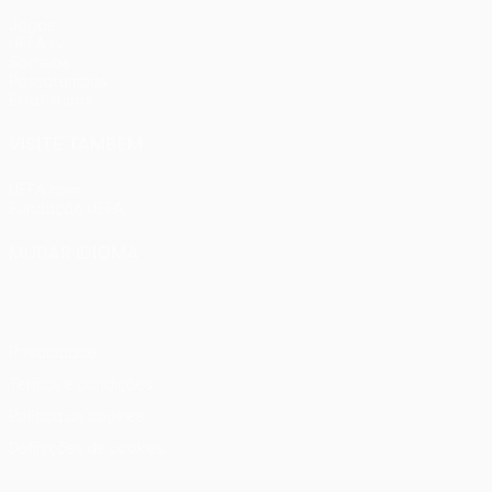
Jogos
UEFA.tv
Sorteios
Passatempos
Estatísticas
VISITE TAMBÉM
UEFA.com
Fundação UEFA
MUDAR IDIOMA
Português
English
Français
Deutsch
Русский
Español
Ital
Privacidade
Termos e condições
Política de cookies
Definições de cookies