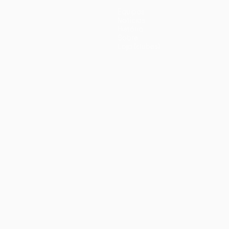
Equipas
Notícias
História
Sobre
Loja (clubes)
iano
Português