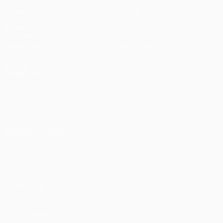
Jogos
Equipas
UEFA.tv
Notícias
Sorteios
História
Passatempos
Sobre
Estatísticas
Loja (clubes)
VISITE
TAMBÉM
UEFA.com
Fundação
UEFA
MUDAR IDIOMA
Português
English
Français
Deutsch
Русский
Español
Italiano
Português
Privacidade
Termos e condições
Política de cookies