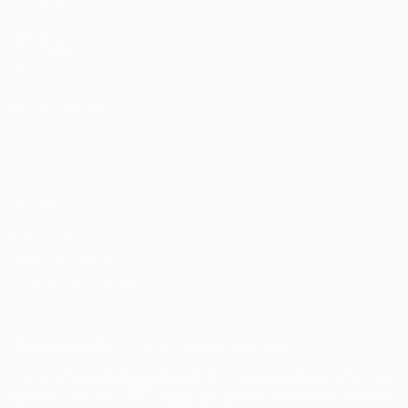
TAMBÉM
UEFA.com
Fundação
UEFA
MUDAR IDIOMA
Português
English
Français
Deutsch
Русский
Español
Italiano
Português
Privacidade
Termos e condições
Política de cookies
Definições de cookies
© 1998-2026 UEFA. Todos os direitos reservados
A palavra UEFA, o logótipo da UEFA e todas as marcas relativas
às competições da UEFA estão protegidas por marcas registadas