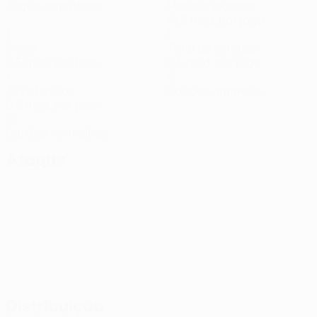
Jogos disputados
Minutos jogados
61,5 méd. por jogo
1
1
Golos
Total de remates
0,5 méd. por jogo
0,5 méd. por jogo
1
0
Assistências
Cartões amarelos
0,5 méd. por jogo
0
Cartões vermelhos
Ataque
Distribuição