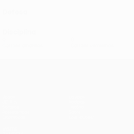
Defesa
Disciplina
0
0
Cartões amarelos
Cartões vermelhos
UEFA Conference League
Jogos
Equipas
UEFA.tv
Notícias
Sorteios
História
Passatempos
Sobre
Estatísticas
Loja (clubes)
VISITE