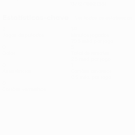
13/12/1992 (33)
Estatísticas-chave
Ver todas as estatísticas
2
141
Jogos disputados
Minutos jogados
70,5 méd. por jogo
0
5
Golos
Total de remates
2,5 méd. por jogo
0
1
Assistências
Cartões amarelos
0,5 méd. por jogo
0
Cartões vermelhos