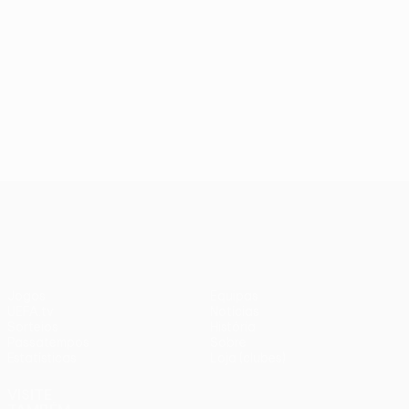
UEFA Conference League
Jogos
Equipas
UEFA.tv
Notícias
Sorteios
História
Passatempos
Sobre
Estatísticas
Loja (clubes)
VISITE