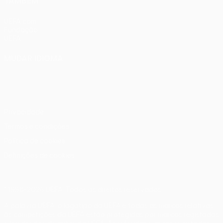
TAMBÉM
UEFA.com
Fundação
UEFA
MUDAR IDIOMA
Português
English
Français
Deutsch
Русский
Español
Italiano
Português
Privacidade
Termos e condições
Política de cookies
Definições de cookies
© 1998-2026 UEFA. Todos os direitos reservados
A palavra UEFA, o logótipo da UEFA e todas as marcas relativas
às competições da UEFA estão protegidas por marcas registadas