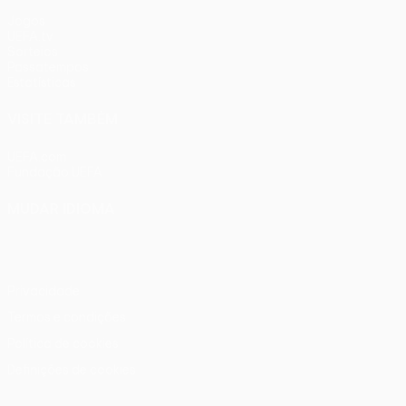
Jogos
UEFA.tv
Sorteios
Passatempos
Estatísticas
VISITE TAMBÉM
UEFA.com
Fundação UEFA
MUDAR IDIOMA
Português
English
Français
Deutsch
Русский
Español
Ital
Privacidade
Termos e condições
Política de cookies
Definições de cookies