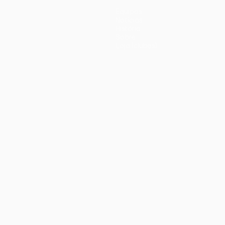
Equipas
Notícias
História
Sobre
Loja (clubes)
iano
Português