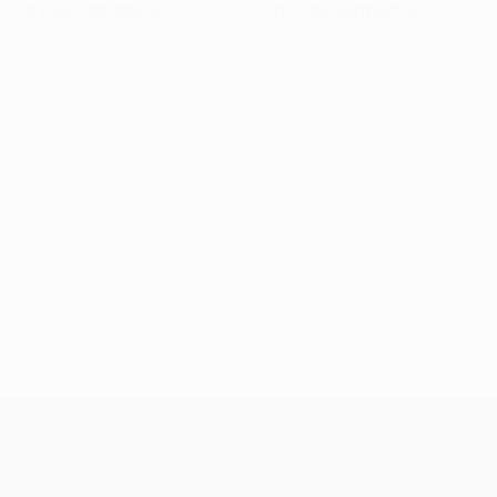
Cartões amarelos
Cartões vermelhos
UEFA Conference League