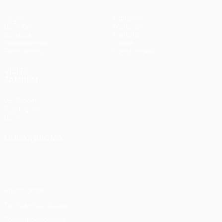
Jogos
Equipas
UEFA.tv
Notícias
Sorteios
História
Passatempos
Sobre
Estatísticas
Loja (clubes)
VISITE
TAMBÉM
UEFA.com
Fundação
UEFA
MUDAR IDIOMA
Português
English
Français
Deutsch
Русский
Español
Italiano
Português
Privacidade
Termos e condições
Política de cookies