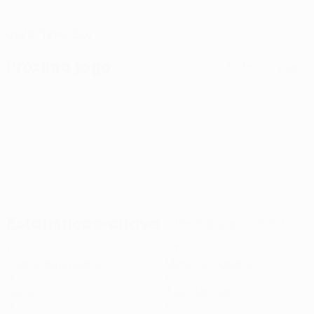
DATA DE NASCIMENTO
09/4/1996 (30)
Próximo jogo
Todos os jogos
UEFA Conference League
quinta 6 ago. 2026
· 3ª pré-
eliminatória
Estatísticas-chave
Ver todas as estatísticas
1
33
Jogos disputados
Minutos jogados
0
0
Golos
Assistências
0
0